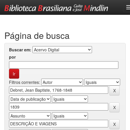
Skip
navigation
Página de busca
Buscar em:
por
Filtros correntes: