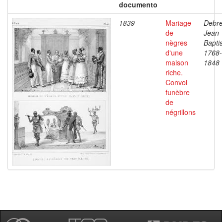
documento
1839
Mariage
Debre
de
Jean
nègres
Baptis
d'une
1768-
maison
1848
riche.
Convoi
funèbre
de
négrillons