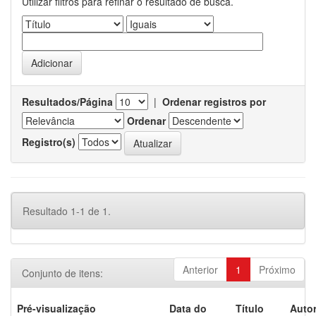
Utilizar filtros para refinar o resultado de busca.
Resultados/Página
|
Ordenar registros por
Ordenar
Registro(s)
Resultado 1-1 de 1.
Anterior
1
Próximo
Conjunto de itens:
Pré-visualização
Data do
Título
Autor