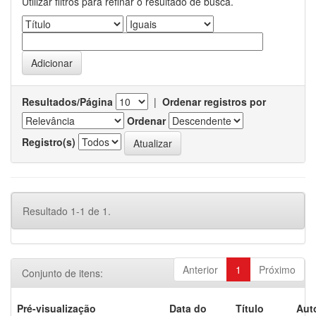
Utilizar filtros para refinar o resultado de busca.
Resultados/Página
|
Ordenar registros por
Ordenar
Registro(s)
Resultado 1-1 de 1.
Anterior
1
Próximo
Conjunto de itens:
Pré-visualização
Data do
Título
Aut