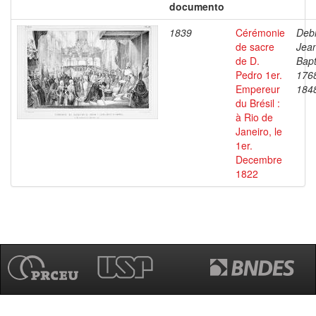
documento
1839
Cérémonie
Debr
de sacre
Jea
de D.
Bapt
Pedro 1er.
176
Empereur
184
du Brésil :
à Rio de
Janeiro, le
1er.
Decembre
1822