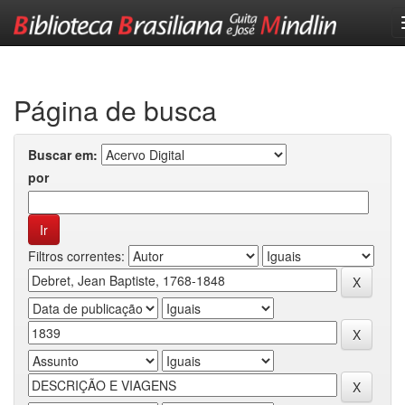
Skip
navigation
Página de busca
Buscar em:
por
Filtros correntes: