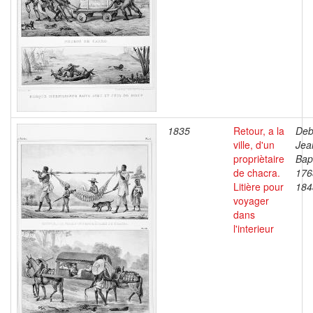
1835
Retour, a la
Deb
ville, d'un
Jea
propriètaire
Bapt
de chacra.
176
Litière pour
184
voyager
dans
l'interieur