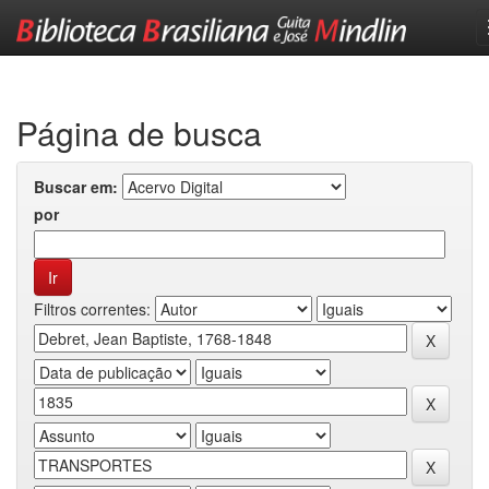
Skip
navigation
Página de busca
Buscar em:
por
Filtros correntes: