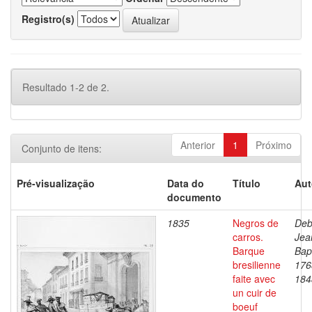
Registro(s)
Resultado 1-2 de 2.
Anterior
1
Próximo
Conjunto de itens:
Pré-visualização
Data do
Título
Aut
documento
1835
Negros de
Deb
carros.
Jea
Barque
Bapt
bresilienne
176
faite avec
184
un cuir de
boeuf