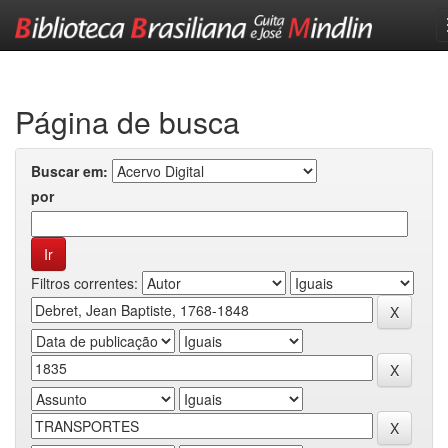
Skip
navigation
Página de busca
Buscar em:
por
Filtros correntes: