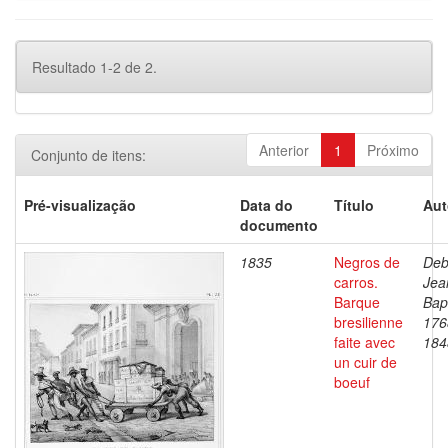
Resultado 1-2 de 2.
Anterior
1
Próximo
Conjunto de itens:
Pré-visualização
Data do
Título
Aut
documento
1835
Negros de
Deb
carros.
Jea
Barque
Bapt
bresilienne
176
faite avec
184
un cuir de
boeuf