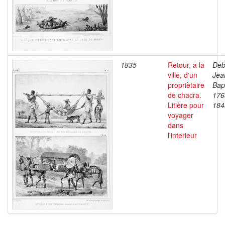
1835
Retour, a la
Deb
ville, d'un
Jea
propriètaire
Bapt
de chacra.
176
Litière pour
184
voyager
dans
l'interieur