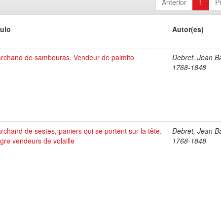
Anterior
1
P
tulo
Autor(es)
rchand de sambouras. Vendeur de palmito
Debret, Jean Ba
1768-1848
rchand de sestes, paniers qui se portent sur la tête.
Debret, Jean Ba
gre vendeurs de volaille
1768-1848