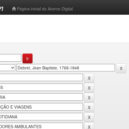
-->
Página inicial do Acervo Digital