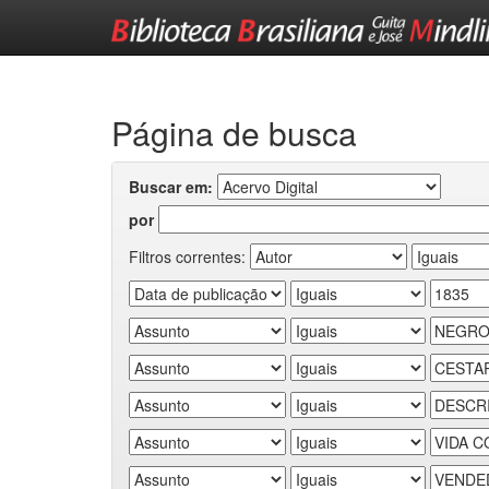
Skip
navigation
Página de busca
Buscar em:
por
Filtros correntes: