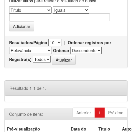
Utilizar filtros para refinar o resultado de busca.
Resultados/Página
|
Ordenar registros por
Ordenar
Registro(s)
Resultado 1-1 de 1.
Anterior
1
Próximo
Conjunto de itens:
Pré-visualização
Data do
Título
Auto