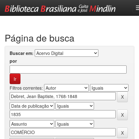
Skip
navigation
Página de busca
Buscar em:
por
Filtros correntes: