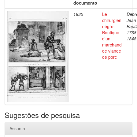
documento
1835
Le
Debre
chirurgien
Jean
nègre.
Bapti
Boutique
1768
d'un
1848
marchand
de viande
de porc
Sugestões de pesquisa
Assunto