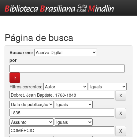
Skip
navigation
Página de busca
Buscar em:
por
Filtros correntes: