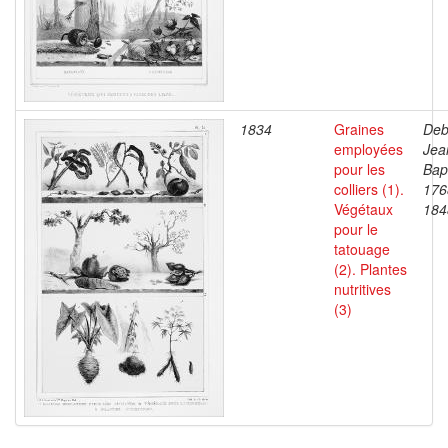
1834
Graines
Deb
employées
Jea
pour les
Bapt
colliers (1).
176
Végétaux
184
pour le
tatouage
(2). Plantes
nutritives
(3)