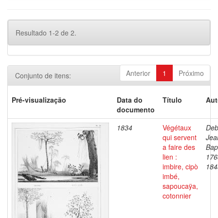
Resultado 1-2 de 2.
Anterior
1
Próximo
Conjunto de itens:
Pré-visualização
Data do
Título
Aut
documento
1834
Végétaux
Deb
qui servent
Jea
a faire des
Bapt
lien :
176
imbire, cipò
184
imbé,
sapoucaÿa,
cotonnier