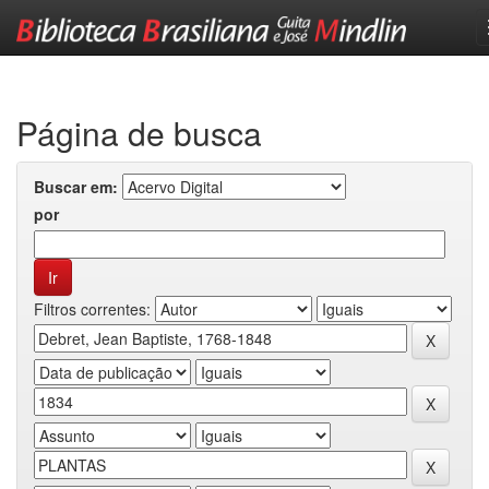
Skip
navigation
Página de busca
Buscar em:
por
Filtros correntes: