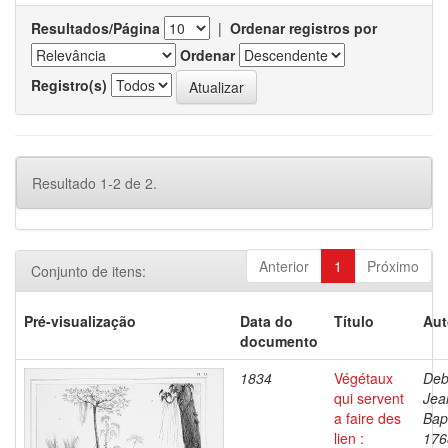
Resultados/Página
|
Ordenar registros por
Ordenar
Registro(s)
Resultado 1-2 de 2.
Anterior
1
Próximo
Conjunto de itens:
Pré-visualização
Data do
Título
Aut
documento
1834
Végétaux
Deb
qui servent
Jea
a faire des
Bapt
lien :
176