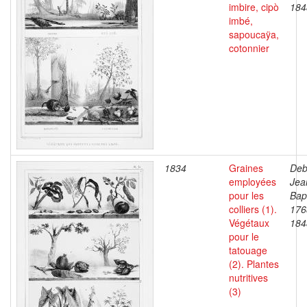
imbire, cipò
184
imbé,
sapoucaÿa,
cotonnier
1834
Graines
Deb
employées
Jea
pour les
Bapt
colliers (1).
176
Végétaux
184
pour le
tatouage
(2). Plantes
nutritives
(3)