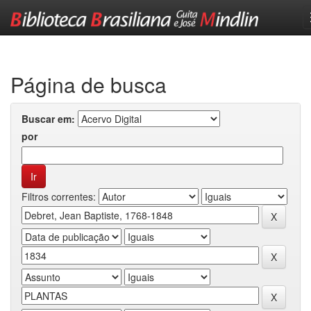
Skip
navigation
Página de busca
Buscar em:
por
Filtros correntes: