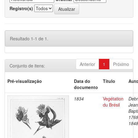
Registro(s)
Resultado 1-1 de 1.
Anterior
1
Próximo
Conjunto de itens:
Pré-visualização
Data do
Título
Auto
documento
1834
Vegétation
Debr
du Brésil
Jean
Bapti
1768
184