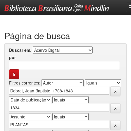
Skip
navigation
Página de busca
Buscar em:
por
Filtros correntes: