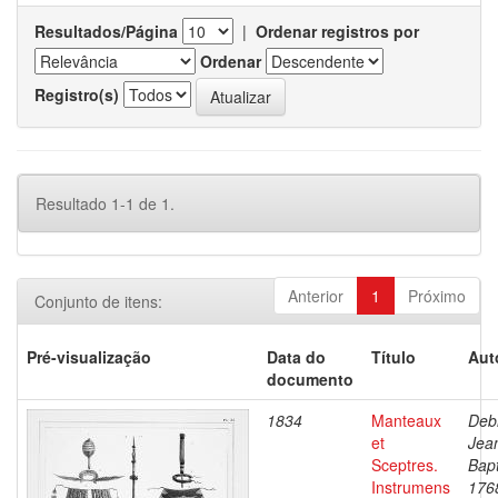
Resultados/Página
|
Ordenar registros por
Ordenar
Registro(s)
Resultado 1-1 de 1.
Anterior
1
Próximo
Conjunto de itens:
Pré-visualização
Data do
Título
Aut
documento
1834
Manteaux
Debr
et
Jea
Sceptres.
Bapt
Instrumens
176