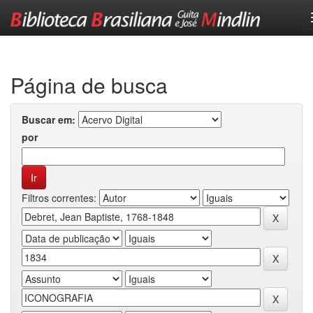
Skip
navigation
Página de busca
Buscar em:
por
Filtros correntes: