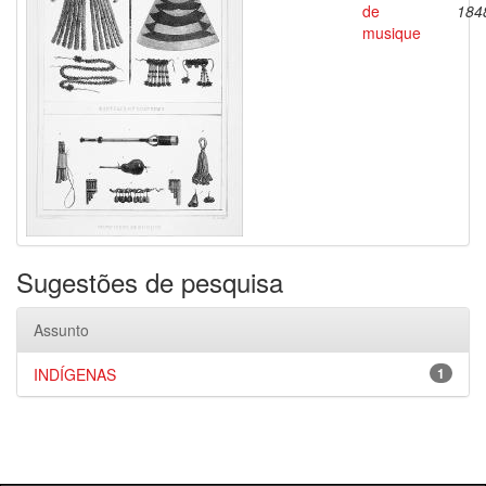
de
184
musique
Sugestões de pesquisa
Assunto
INDÍGENAS
1