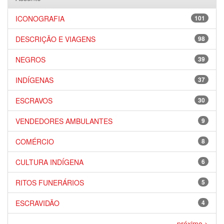
ICONOGRAFIA
101
DESCRIÇÃO E VIAGENS
98
NEGROS
39
INDÍGENAS
37
ESCRAVOS
30
VENDEDORES AMBULANTES
9
COMÉRCIO
8
CULTURA INDÍGENA
6
RITOS FUNERÁRIOS
5
ESCRAVIDÃO
4
próximo >