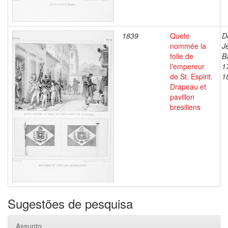
1839
Quete
D
nommée la
J
folie de
B
l'empereur
1
de St. Espirit.
1
Drapeau et
pavillon
bresiliens
Sugestões de pesquisa
Assunto