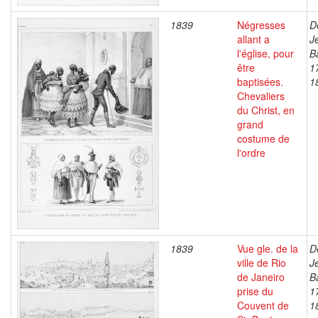
1839
Négresses
D
allant a
J
l'église, pour
B
être
1
baptisées.
1
Chevaliers
du Christ, en
grand
costume de
l'ordre
1839
Vue gle. de la
D
ville de Rio
J
de Janeiro
B
prise du
1
Couvent de
1