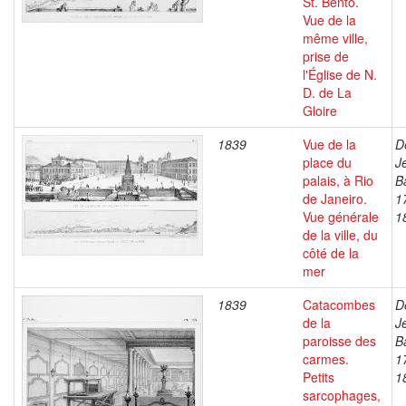
St. Bento.
Vue de la
même ville,
prise de
l'Église de N.
D. de La
Gloire
1839
Vue de la
D
place du
J
palais, à Rio
B
de Janeiro.
1
Vue générale
1
de la ville, du
côté de la
mer
1839
Catacombes
D
de la
J
paroisse des
B
carmes.
1
Petits
1
sarcophages,