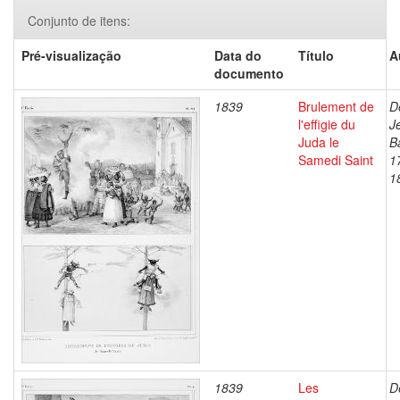
Conjunto de itens:
Pré-visualização
Data do
Título
A
documento
1839
Brulement de
D
l'effigie du
J
Juda le
B
Samedi Saint
1
1
1839
Les
D