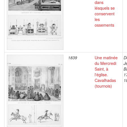
dans
lésquels se
conservent
les
ossements
1839
Une matinée
D
du Mercredi
J
Saint, à
B
l'église.
1
Cavalhadas
1
(tournois)