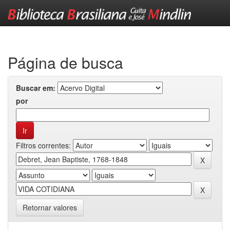
Skip
navigation
Página de busca
Buscar em:
por
Filtros correntes:
Retornar valores