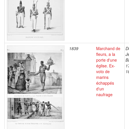
1839
Marchand de
D
fleurs, a la
J
porte d'une
B
église. Ex-
1
voto de
1
marins
échappés
d'un
naufrage