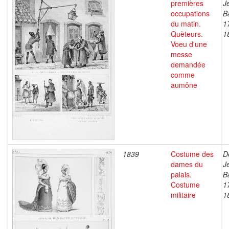
premières
J
occupations
B
du matin.
1
Quèteurs.
1
Voeu d'une
messe
demandée
comme
aumône
1839
Costume des
D
dames du
J
palais.
B
Costume
1
militaire
1