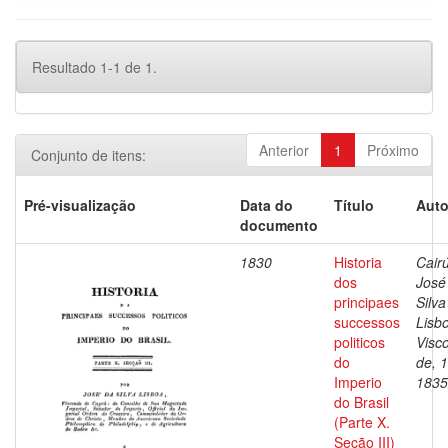
Resultado 1-1 de 1.
Anterior
1
Próximo
Conjunto de itens:
Pré-visualização
Data do
Título
Auto
documento
1830
Historia
Cairú
dos
José
principaes
Silva
successos
Lisb
politicos
Visc
do
de, 
Imperio
1835
do Brasil
(Parte X.
Seção III)