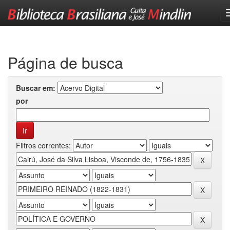
Skip
navigation
Página de busca
Buscar em:
por
Filtros correntes: