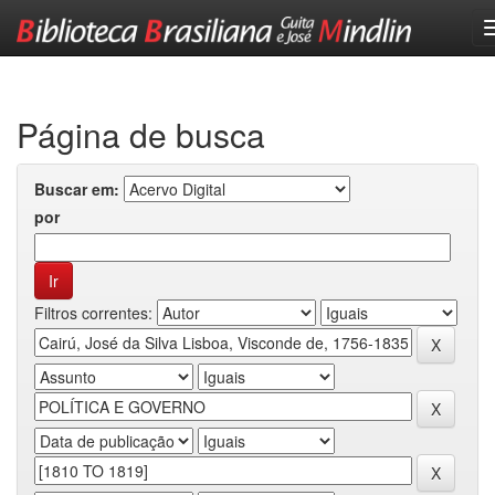
Skip
navigation
Página de busca
Buscar em:
por
Filtros correntes: