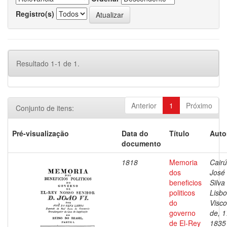
Registro(s)
Resultado 1-1 de 1.
Anterior
1
Próximo
Conjunto de itens:
Pré-visualização
Data do
Título
Auto
documento
1818
Memoria
Cairú
dos
José
beneficios
Silva
politicos
Lisbo
do
Visc
governo
de, 1
de El-Rey
1835