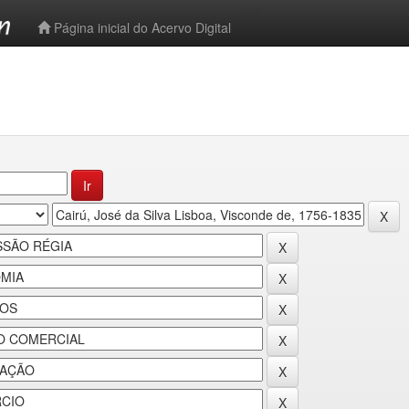
-->
Página inicial do Acervo Digital