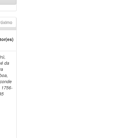
róximo
tor(es)
rú,
sé da
va
boa,
sconde
, 1756-
35