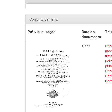
Conjunto de itens:
Pré-visualização
Data do
Títu
documento
1806
Prin
moci
trat
indi
prin
Prin
Depu
Com