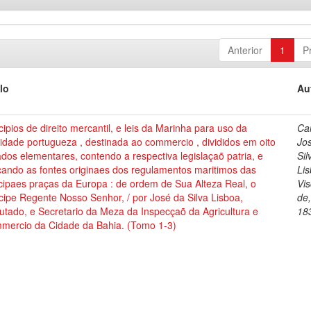
Anterior
1
P
lo
Au
cipios de direito mercantil, e leis da Marinha para uso da
Cai
dade portugueza , destinada ao commercio , divididos em oito
Jo
ados elementares, contendo a respectiva legislaçaõ patria, e
Sil
cando as fontes originaes dos regulamentos maritimos das
Lis
cipaes praças da Europa : de ordem de Sua Alteza Real, o
Vi
cipe Regente Nosso Senhor, / por José da Silva Lisboa,
de
tado, e Secretario da Meza da Inspecçaõ da Agricultura e
18
mercio da Cidade da Bahia. (Tomo 1-3)