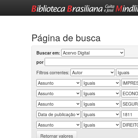
Skip
navigation
Página de busca
Buscar em:
por
Filtros correntes:
Retornar valores