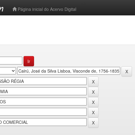
-->
Página inicial do Acervo Digital