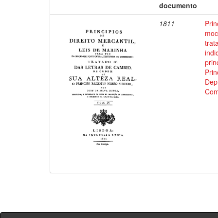
documento
1811
Prin
moci
trat
indi
prin
Prin
Depu
Com