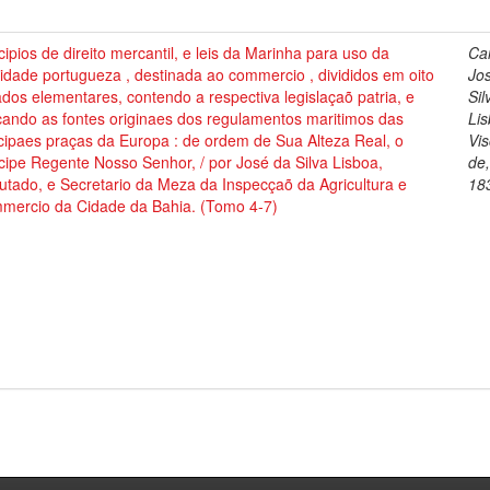
cipios de direito mercantil, e leis da Marinha para uso da
Cai
dade portugueza , destinada ao commercio , divididos em oito
Jo
ados elementares, contendo a respectiva legislaçaõ patria, e
Sil
cando as fontes originaes dos regulamentos maritimos das
Lis
cipaes praças da Europa : de ordem de Sua Alteza Real, o
Vi
cipe Regente Nosso Senhor, / por José da Silva Lisboa,
de
tado, e Secretario da Meza da Inspecçaõ da Agricultura e
18
mercio da Cidade da Bahia. (Tomo 4-7)