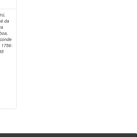
rú,
sé da
va
boa,
sconde
, 1756-
35