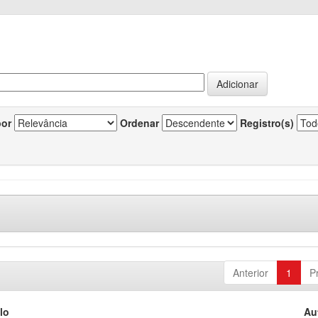
por
Ordenar
Registro(s)
Anterior
1
P
lo
Au