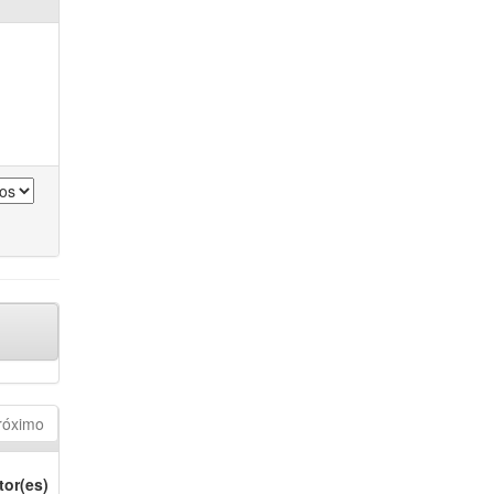
róximo
tor(es)