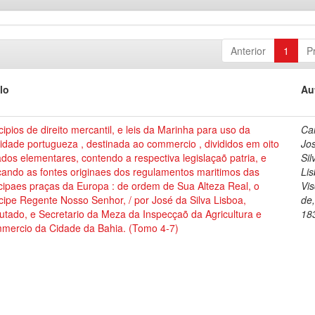
Anterior
1
P
lo
Au
cipios de direito mercantil, e leis da Marinha para uso da
Cai
dade portugueza , destinada ao commercio , divididos em oito
Jo
ados elementares, contendo a respectiva legislaçaõ patria, e
Sil
cando as fontes originaes dos regulamentos maritimos das
Lis
cipaes praças da Europa : de ordem de Sua Alteza Real, o
Vi
cipe Regente Nosso Senhor, / por José da Silva Lisboa,
de
tado, e Secretario da Meza da Inspecçaõ da Agricultura e
18
mercio da Cidade da Bahia. (Tomo 4-7)