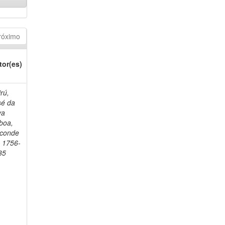
róximo
tor(es)
rú,
sé da
va
boa,
sconde
, 1756-
35