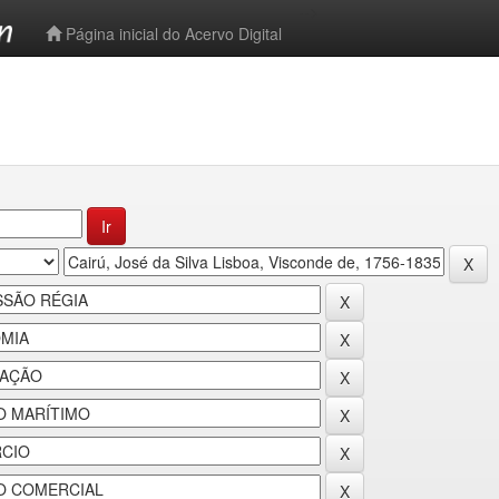
-->
Página inicial do Acervo Digital