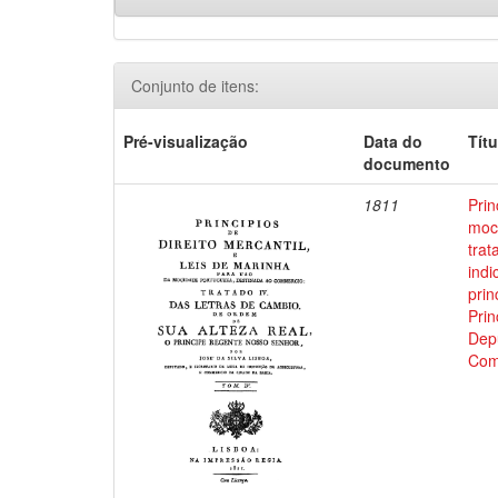
Conjunto de itens:
Pré-visualização
Data do
Títu
documento
1811
Prin
moci
trat
indi
prin
Prin
Depu
Com