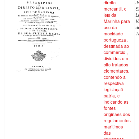
direito
J
mercantil, e
S
leis da
L
Marinha para
V
uso da
d
mocidade
1
portugueza ,
destinada ao
commercio ,
divididos em
oito tratados
elementares,
contendo a
respectiva
legislaçaõ
patria, e
indicando as
fontes
originaes dos
regulamentos
maritimos
das