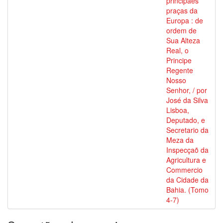
principaes
praças da
Europa : de
ordem de
Sua Alteza
Real, o
Principe
Regente
Nosso
Senhor, / por
José da Silva
Lisboa,
Deputado, e
Secretario da
Meza da
Inspecçaõ da
Agricultura e
Commercio
da Cidade da
Bahia. (Tomo
4-7)