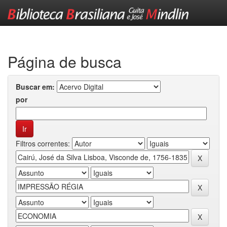
Skip
navigation
Página de busca
Buscar em:
por
Filtros correntes: