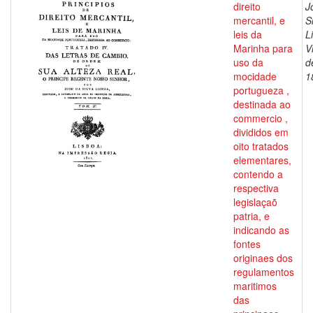
direito
J
mercantil, e
S
leis da
L
Marinha para
V
uso da
d
mocidade
1
portugueza ,
destinada ao
commercio ,
divididos em
oito tratados
elementares,
contendo a
respectiva
legislaçaõ
patria, e
indicando as
fontes
originaes dos
regulamentos
maritimos
das