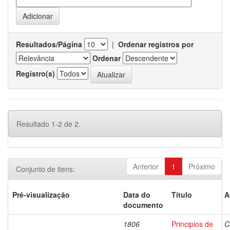
Resultados/Página
|
Ordenar registros por
Ordenar
Registro(s)
Resultado 1-2 de 2.
Anterior
1
Próximo
Conjunto de itens:
Pré-visualização
Data do
Título
A
documento
1806
Principios de
C