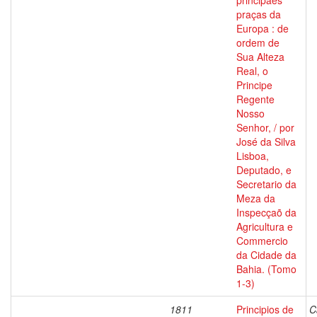
principaes
praças da
Europa : de
ordem de
Sua Alteza
Real, o
Principe
Regente
Nosso
Senhor, / por
José da Silva
Lisboa,
Deputado, e
Secretario da
Meza da
Inspecçaõ da
Agricultura e
Commercio
da Cidade da
Bahia. (Tomo
1-3)
1811
Principios de
C