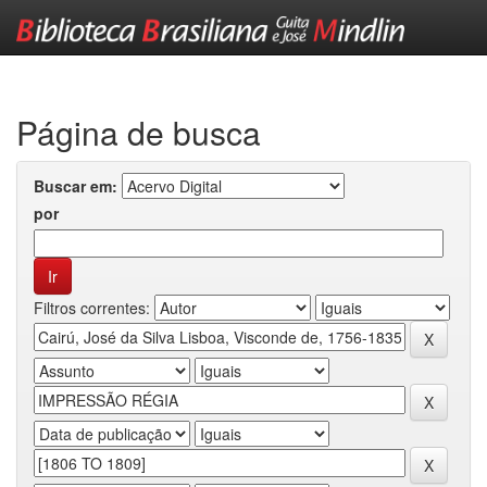
Skip
navigation
Página de busca
Buscar em:
por
Filtros correntes: