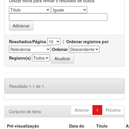
Utilizar filtros para refinar o resultado de busca.
Resultados/Página
|
Ordenar registros por
Ordenar
Registro(s)
Resultado 1-1 de 1.
Anterior
1
Próximo
Conjunto de itens:
Pré-visualização
Data do
Título
A