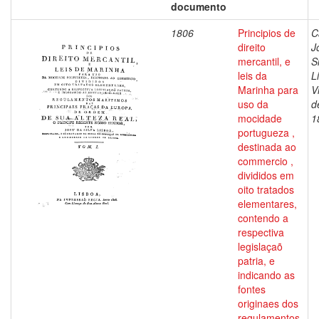
documento
1806
Principios de
C
direito
J
mercantil, e
S
leis da
L
Marinha para
V
uso da
d
mocidade
1
portugueza ,
destinada ao
commercio ,
divididos em
oito tratados
elementares,
contendo a
respectiva
legislaçaõ
patria, e
indicando as
fontes
originaes dos
regulamentos