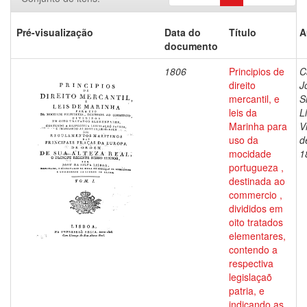
Pré-visualização
Data do
Título
A
documento
1806
Principios de
C
direito
J
mercantil, e
S
leis da
L
Marinha para
V
uso da
d
mocidade
1
portugueza ,
destinada ao
commercio ,
divididos em
oito tratados
elementares,
contendo a
respectiva
legislaçaõ
patria, e
indicando as