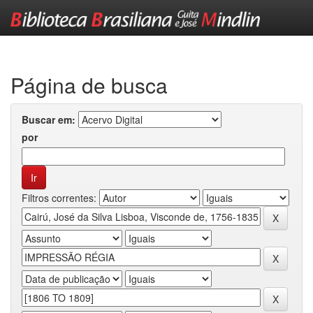
Skip
navigation
Página de busca
Buscar em:
por
Filtros correntes: