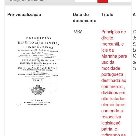
Pré-visualização
Data do
Título
A
documento
1806
Principios de
C
direito
J
mercantil, e
S
leis da
L
Marinha para
V
uso da
d
mocidade
1
portugueza ,
destinada ao
commercio ,
divididos em
oito tratados
elementares,
contendo a
respectiva
legislaçaõ
patria, e
indicando as