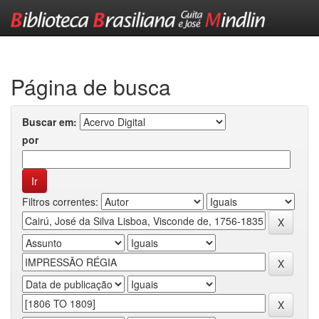
Skip
navigation
Página de busca
Buscar em:
por
Filtros correntes: