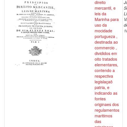
direito
J
mercantil, e
S
leis da
L
Marinha para
V
uso da
d
mocidade
1
portugueza ,
destinada ao
commercio ,
divididos em
oito tratados
elementares,
contendo a
respectiva
legislaçaõ
patria, e
indicando as
fontes
originaes dos
regulamentos
maritimos
das