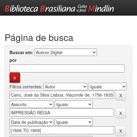
Skip
navigation
Página de busca
Buscar em:
por
Filtros correntes: