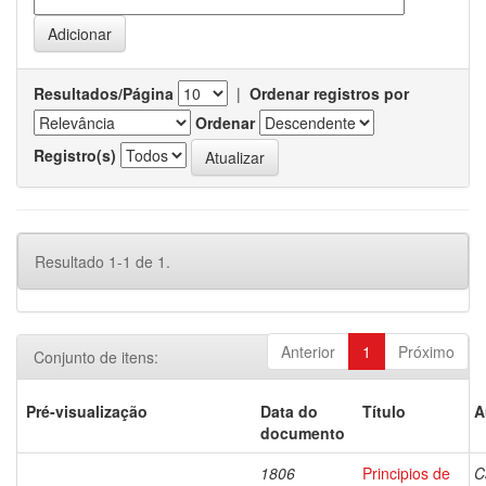
Resultados/Página
|
Ordenar registros por
Ordenar
Registro(s)
Resultado 1-1 de 1.
Anterior
1
Próximo
Conjunto de itens:
Pré-visualização
Data do
Título
A
documento
1806
Principios de
C