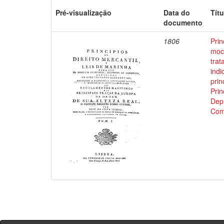
Pré-visualização
Data do
Títu
documento
1806
Prin
moci
trat
indi
prin
Prin
Depu
Com