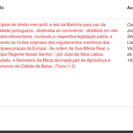
lo
Au
cipios de direito mercantil, e leis da Marinha para uso da
Cai
dade portugueza , destinada ao commercio , divididos em oito
Jo
ados elementares, contendo a respectiva legislaçaõ patria, e
Sil
cando as fontes originaes dos regulamentos maritimos das
Lis
cipaes praças da Europa : de ordem de Sua Alteza Real, o
Vi
cipe Regente Nosso Senhor, / por José da Silva Lisboa,
de
tado, e Secretario da Meza da Inspecçaõ da Agricultura e
18
mercio da Cidade da Bahia. (Tomo 1-3)