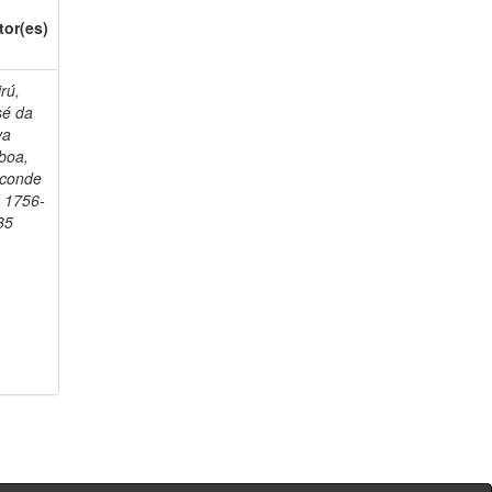
tor(es)
rú,
sé da
va
boa,
sconde
, 1756-
35