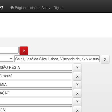
-->
Página inicial do Acervo Digital