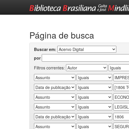
Skip
navigation
Página de busca
Buscar em:
por
Filtros correntes: