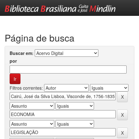
Skip
navigation
Página de busca
Buscar em:
por
Filtros correntes: