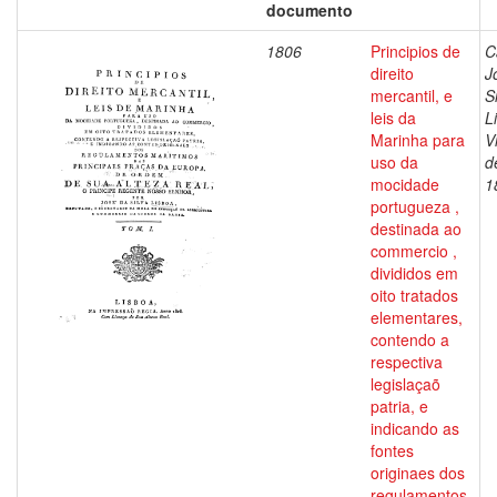
documento
1806
Principios de
C
direito
J
mercantil, e
S
leis da
L
Marinha para
V
uso da
d
mocidade
1
portugueza ,
destinada ao
commercio ,
divididos em
oito tratados
elementares,
contendo a
respectiva
legislaçaõ
patria, e
indicando as
fontes
originaes dos
regulamentos