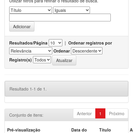
Utilizar filtros para refinar o resultado de busca.
Resultados/Página
|
Ordenar registros por
Ordenar
Registro(s)
Resultado 1-1 de 1.
Anterior
1
Próximo
Conjunto de itens:
Pré-visualização
Data do
Título
A