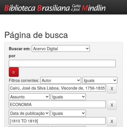
Skip
navigation
Página de busca
Buscar em:
por
Filtros correntes: