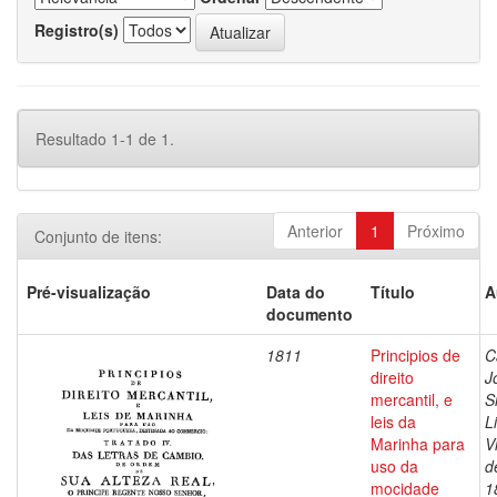
Registro(s)
Resultado 1-1 de 1.
Anterior
1
Próximo
Conjunto de itens:
Pré-visualização
Data do
Título
A
documento
1811
Principios de
C
direito
J
mercantil, e
S
leis da
L
Marinha para
V
uso da
d
mocidade
1