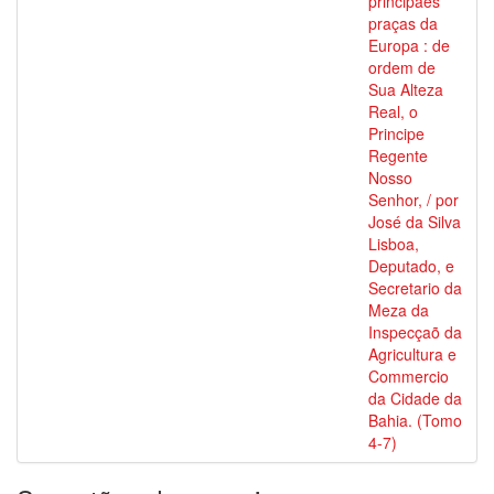
principaes
praças da
Europa : de
ordem de
Sua Alteza
Real, o
Principe
Regente
Nosso
Senhor, / por
José da Silva
Lisboa,
Deputado, e
Secretario da
Meza da
Inspecçaõ da
Agricultura e
Commercio
da Cidade da
Bahia. (Tomo
4-7)