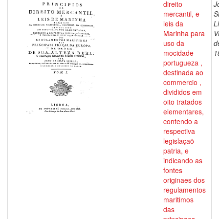
direito
J
mercantil, e
S
leis da
L
Marinha para
V
uso da
d
mocidade
1
portugueza ,
destinada ao
commercio ,
divididos em
oito tratados
elementares,
contendo a
respectiva
legislaçaõ
patria, e
indicando as
fontes
originaes dos
regulamentos
maritimos
das