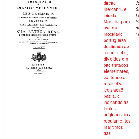
direito
J
mercantil, e
S
leis da
L
Marinha para
V
uso da
d
mocidade
1
portugueza ,
destinada ao
commercio ,
divididos em
oito tratados
elementares,
contendo a
respectiva
legislaçaõ
patria, e
indicando as
fontes
originaes dos
regulamentos
maritimos
das