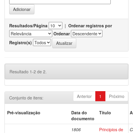
Resultados/Página
|
Ordenar registros por
Ordenar
Registro(s)
Resultado 1-2 de 2.
Anterior
1
Próximo
Conjunto de itens:
Pré-visualização
Data do
Título
A
documento
1806
Principios de
C