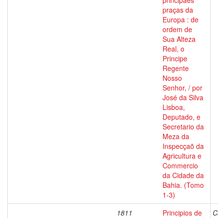
principaes
praças da
Europa : de
ordem de
Sua Alteza
Real, o
Principe
Regente
Nosso
Senhor, / por
José da Silva
Lisboa,
Deputado, e
Secretario da
Meza da
Inspecçaõ da
Agricultura e
Commercio
da Cidade da
Bahia. (Tomo
1-3)
1811
Principios de
C