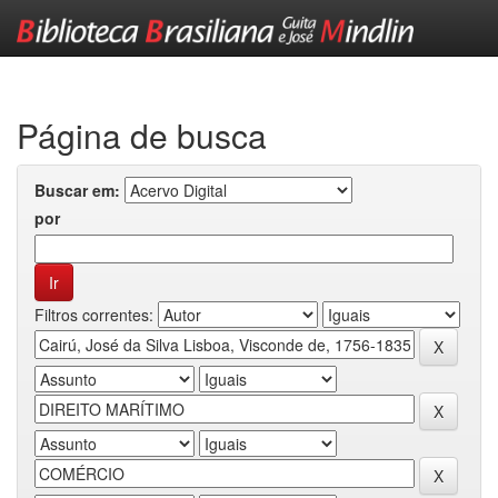
Skip
navigation
Página de busca
Buscar em:
por
Filtros correntes: