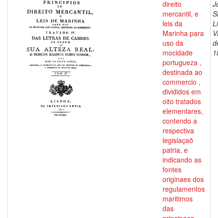
direito
J
mercantil, e
S
leis da
L
Marinha para
V
uso da
d
mocidade
1
portugueza ,
destinada ao
commercio ,
divididos em
oito tratados
elementares,
contendo a
respectiva
legislaçaõ
patria, e
indicando as
fontes
originaes dos
regulamentos
maritimos
das