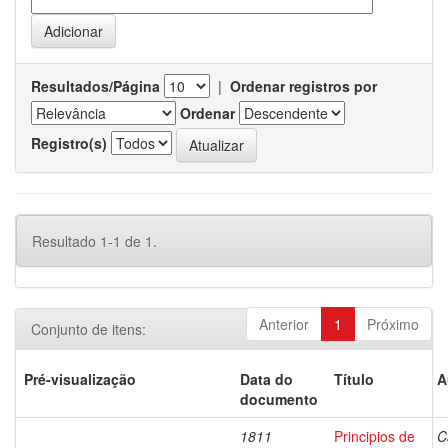
Resultados/Página
|
Ordenar registros por
Ordenar
Registro(s)
Resultado 1-1 de 1.
Anterior
1
Próximo
Conjunto de itens:
Pré-visualização
Data do
Título
A
documento
1811
Principios de
C