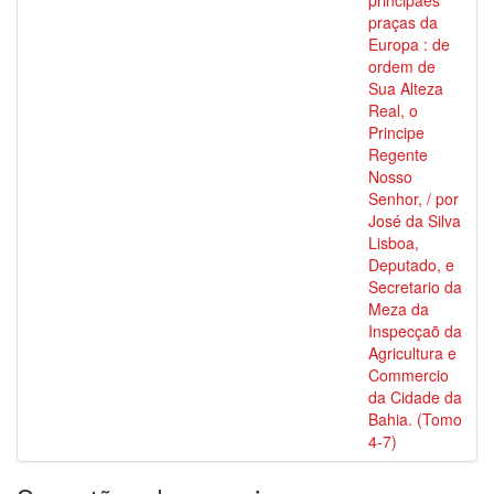
principaes
praças da
Europa : de
ordem de
Sua Alteza
Real, o
Principe
Regente
Nosso
Senhor, / por
José da Silva
Lisboa,
Deputado, e
Secretario da
Meza da
Inspecçaõ da
Agricultura e
Commercio
da Cidade da
Bahia. (Tomo
4-7)