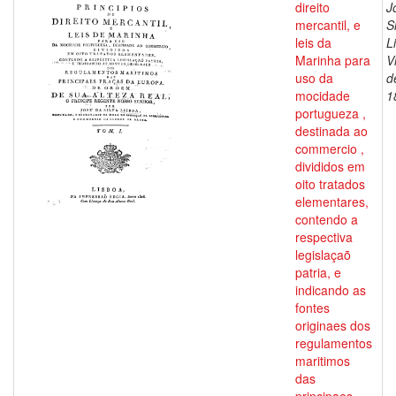
direito
J
mercantil, e
S
leis da
L
Marinha para
V
uso da
d
mocidade
1
portugueza ,
destinada ao
commercio ,
divididos em
oito tratados
elementares,
contendo a
respectiva
legislaçaõ
patria, e
indicando as
fontes
originaes dos
regulamentos
maritimos
das