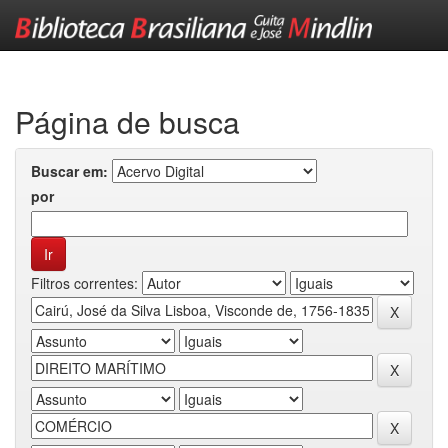
Skip
navigation
Página de busca
Buscar em:
por
Filtros correntes: