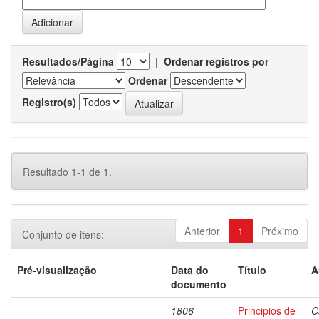
Resultados/Página
|
Ordenar registros por
Ordenar
Registro(s)
Resultado 1-1 de 1.
Anterior
1
Próximo
Conjunto de itens:
Pré-visualização
Data do
Título
A
documento
1806
Principios de
C