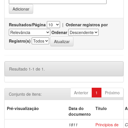
Resultados/Página
|
Ordenar registros por
Ordenar
Registro(s)
Resultado 1-1 de 1.
Anterior
1
Próximo
Conjunto de itens:
Pré-visualização
Data do
Título
A
documento
1811
Principios de
C