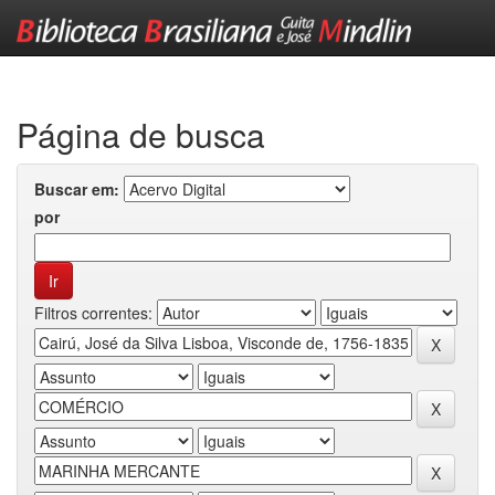
Skip
navigation
Página de busca
Buscar em:
por
Filtros correntes: