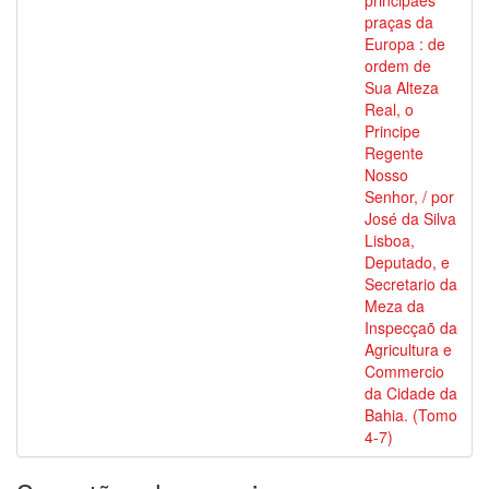
principaes
praças da
Europa : de
ordem de
Sua Alteza
Real, o
Principe
Regente
Nosso
Senhor, / por
José da Silva
Lisboa,
Deputado, e
Secretario da
Meza da
Inspecçaõ da
Agricultura e
Commercio
da Cidade da
Bahia. (Tomo
4-7)