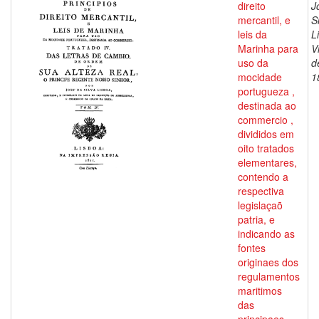
direito
J
mercantil, e
S
leis da
L
Marinha para
V
uso da
d
mocidade
1
portugueza ,
destinada ao
commercio ,
divididos em
oito tratados
elementares,
contendo a
respectiva
legislaçaõ
patria, e
indicando as
fontes
originaes dos
regulamentos
maritimos
das