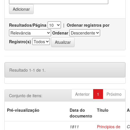
Resultados/Página
|
Ordenar registros por
Ordenar
Registro(s)
Resultado 1-1 de 1.
Anterior
1
Próximo
Conjunto de itens:
Pré-visualização
Data do
Título
A
documento
1811
Principios de
C