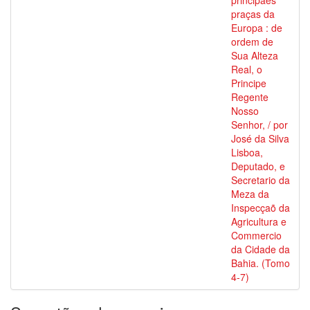
principaes
praças da
Europa : de
ordem de
Sua Alteza
Real, o
Principe
Regente
Nosso
Senhor, / por
José da Silva
Lisboa,
Deputado, e
Secretario da
Meza da
Inspecçaõ da
Agricultura e
Commercio
da Cidade da
Bahia. (Tomo
4-7)