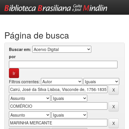
Skip
navigation
Página de busca
Buscar em:
por
Filtros correntes: