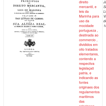
direito
J
mercantil, e
S
leis da
L
Marinha para
V
uso da
d
mocidade
1
portugueza ,
destinada ao
commercio ,
divididos em
oito tratados
elementares,
contendo a
respectiva
legislaçaõ
patria, e
indicando as
fontes
originaes dos
regulamentos
maritimos
das