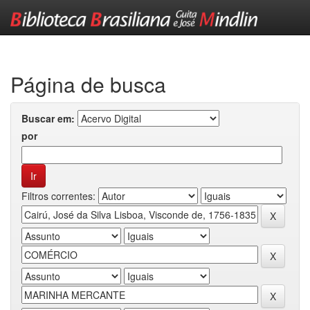
Skip
navigation
Página de busca
Buscar em:
por
Filtros correntes: