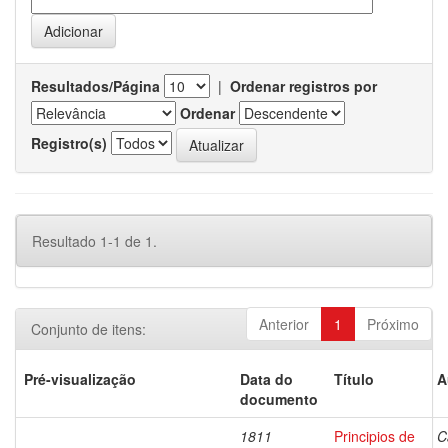
Resultados/Página
|
Ordenar registros por
Ordenar
Registro(s)
Resultado 1-1 de 1.
Anterior
1
Próximo
Conjunto de itens:
Pré-visualização
Data do
Título
A
documento
1811
Principios de
C