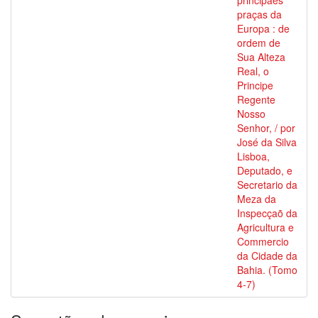
principaes
praças da
Europa : de
ordem de
Sua Alteza
Real, o
Principe
Regente
Nosso
Senhor, / por
José da Silva
Lisboa,
Deputado, e
Secretario da
Meza da
Inspecçaõ da
Agricultura e
Commercio
da Cidade da
Bahia. (Tomo
4-7)