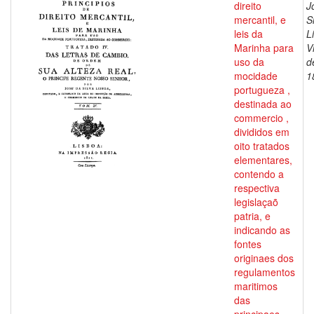
direito
J
mercantil, e
S
leis da
L
Marinha para
V
uso da
d
mocidade
1
portugueza ,
destinada ao
commercio ,
divididos em
oito tratados
elementares,
contendo a
respectiva
legislaçaõ
patria, e
indicando as
fontes
originaes dos
regulamentos
maritimos
das