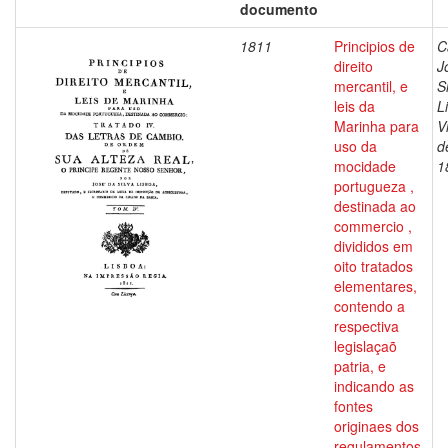
documento
1811
Principios de
C
direito
J
mercantil, e
S
leis da
L
Marinha para
V
uso da
d
mocidade
1
portugueza ,
destinada ao
commercio ,
divididos em
oito tratados
elementares,
contendo a
respectiva
legislaçaõ
patria, e
indicando as
fontes
originaes dos
regulamentos