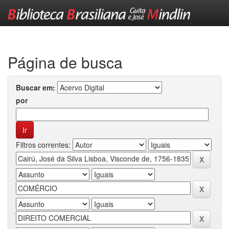
Skip
navigation
Página de busca
Buscar em:
por
Filtros correntes: