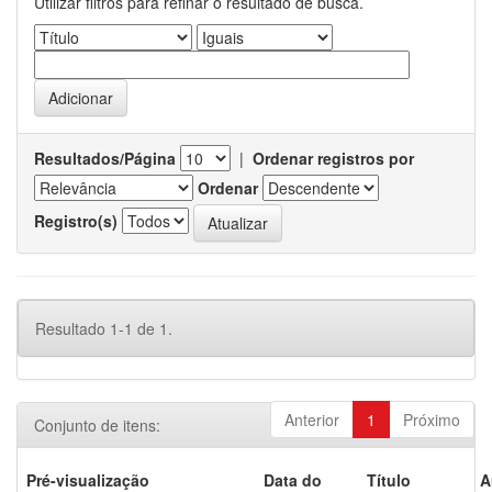
Utilizar filtros para refinar o resultado de busca.
Resultados/Página
|
Ordenar registros por
Ordenar
Registro(s)
Resultado 1-1 de 1.
Anterior
1
Próximo
Conjunto de itens:
Pré-visualização
Data do
Título
A