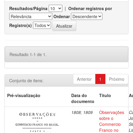
Resultados/Página
|
Ordenar registros por
Ordenar
Registro(s)
Resultado 1-1 de 1.
Anterior
1
Próximo
Conjunto de itens:
Pré-visualização
Data do
Título
A
documento
1808; 1809
Observações
Ca
sobre o
J
Commercio
Si
Franco no
Li