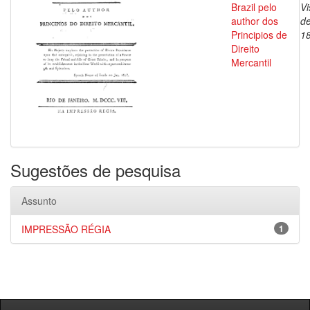
Brazil pelo
V
author dos
de
Principios de
1
Direito
Mercantil
Sugestões de pesquisa
Assunto
IMPRESSÃO RÉGIA
1