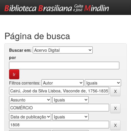
Skip
navigation
Página de busca
Buscar em:
por
Filtros correntes: