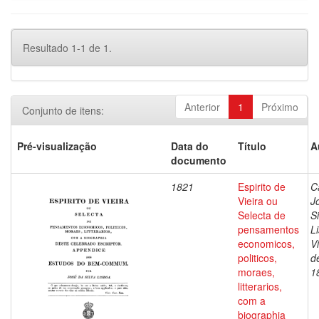
Resultado 1-1 de 1.
Anterior
1
Próximo
Conjunto de itens:
Pré-visualização
Data do
Título
A
documento
1821
Espirito de
C
Vieira ou
J
Selecta de
Si
pensamentos
L
economicos,
V
politicos,
d
moraes,
1
litterarios,
com a
biographia