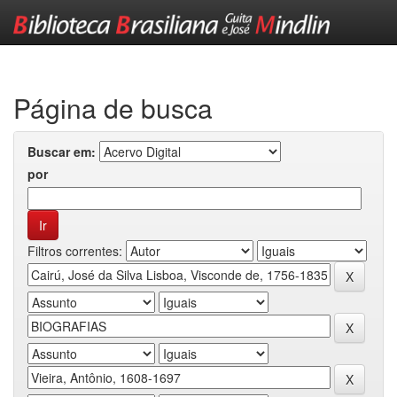
Skip
navigation
Página de busca
Buscar em:
por
Filtros correntes: