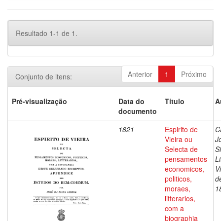
Resultado 1-1 de 1.
Anterior
1
Próximo
Conjunto de itens:
Pré-visualização
Data do
Título
A
documento
1821
Espirito de
C
Vieira ou
J
Selecta de
Si
pensamentos
L
economicos,
V
politicos,
d
moraes,
1
litterarios,
com a
biographia