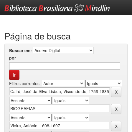
Skip
navigation
Página de busca
Buscar em:
por
Filtros correntes: