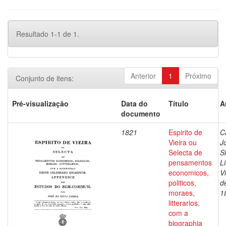
Resultado 1-1 de 1.
Anterior
1
Próximo
Conjunto de itens:
Pré-visualização
Data do
Título
A
documento
1821
Espirito de
C
Vieira ou
J
Selecta de
Si
pensamentos
L
economicos,
V
politicos,
d
moraes,
1
litterarios,
com a
biographia