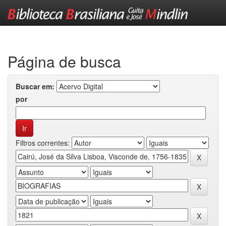
Skip
navigation
Página de busca
Buscar em:
por
Filtros correntes: