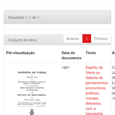
Resultado 1-1 de 1.
Anterior
1
Próximo
Conjunto de itens:
Pré-visualização
Data do
Título
A
documento
1821
Espirito de
C
Vieira ou
J
Selecta de
Si
pensamentos
L
economicos,
V
politicos,
d
moraes,
1
litterarios,
com a
biographia