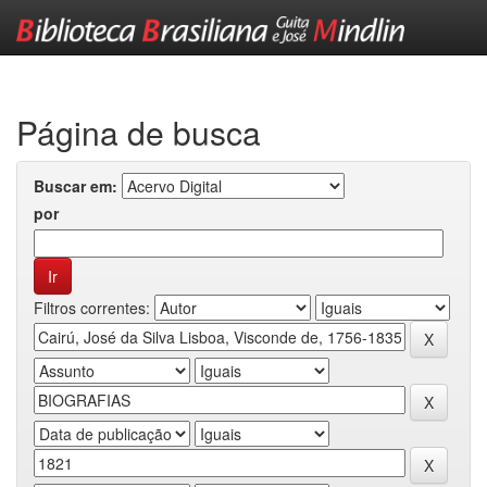
Skip
navigation
Página de busca
Buscar em:
por
Filtros correntes: