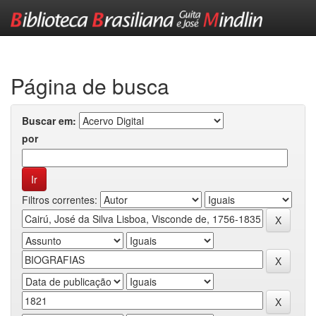
Skip
navigation
Página de busca
Buscar em:
por
Filtros correntes: