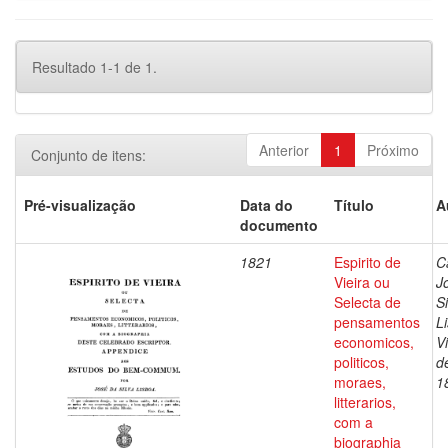
Resultado 1-1 de 1.
Anterior
1
Próximo
Conjunto de itens:
Pré-visualização
Data do
Título
A
documento
1821
Espirito de
C
Vieira ou
J
Selecta de
Si
pensamentos
L
economicos,
V
politicos,
d
moraes,
1
litterarios,
com a
biographia