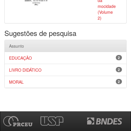
da
mocidade
(Volume
2)
Sugestões de pesquisa
Assunto
EDUCAÇÃO
2
LIVRO DIDÁTICO
2
MORAL
2