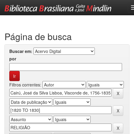
Skip
navigation
Página de busca
Buscar em:
por
Filtros correntes: