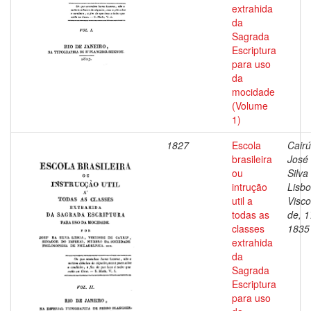
extrahida
da
Sagrada
Escriptura
para uso
da
mocidade
(Volume
1)
1827
Escola
Cairú
brasileira
José
ou
Silva
intrução
Lisbo
util a
Visc
todas as
de, 1
classes
1835
extrahida
da
Sagrada
Escriptura
para uso