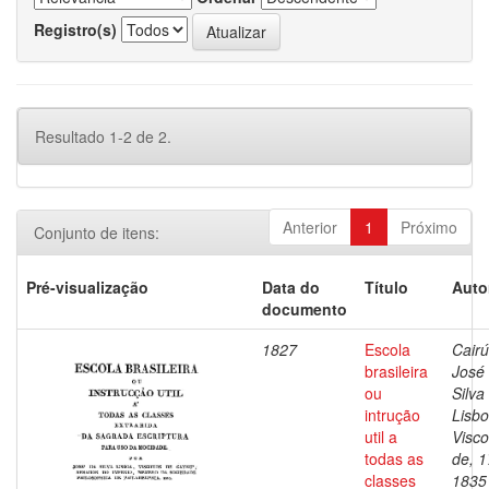
Registro(s)
Resultado 1-2 de 2.
Anterior
1
Próximo
Conjunto de itens:
Pré-visualização
Data do
Título
Auto
documento
1827
Escola
Cairú
brasileira
José
ou
Silva
intrução
Lisbo
util a
Visc
todas as
de, 1
classes
1835