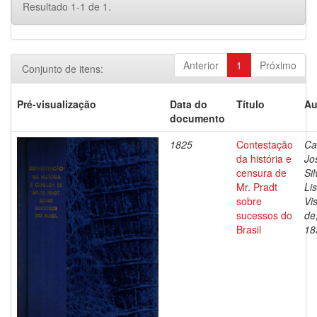
Resultado 1-1 de 1.
Anterior
1
Próximo
Conjunto de itens:
Pré-visualização
Data do
Título
Au
documento
1825
Contestação
Ca
da história e
Jo
censura de
Sil
Mr. Pradt
Li
sobre
Vi
sucessos do
de
Brasil
18