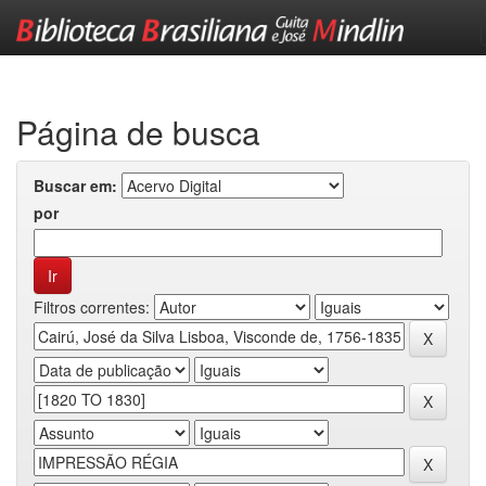
Skip
navigation
Página de busca
Buscar em:
por
Filtros correntes: