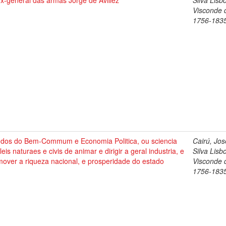
x-general das armas Jorge de Avillez
Silva Lisb
Visconde 
1756-183
udos do Bem-Commum e Economia Politica, ou sciencia
Cairú, Jos
leis naturaes e civis de animar e dirigir a geral industria, e
Silva Lisb
over a riqueza nacional, e prosperidade do estado
Visconde 
1756-183