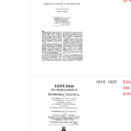
do e
1819; 1820
Est
das 
prom