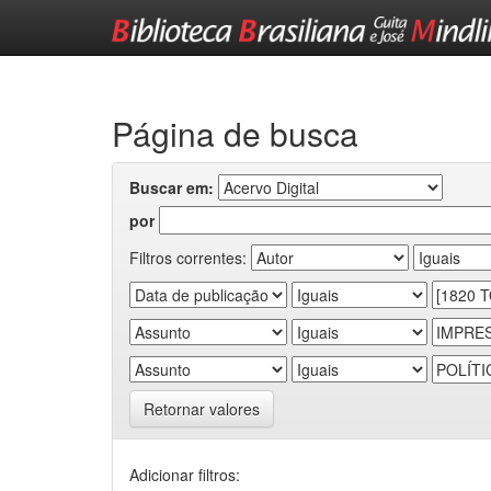
Skip
navigation
Página de busca
Buscar em:
por
Filtros correntes:
Retornar valores
Adicionar filtros: