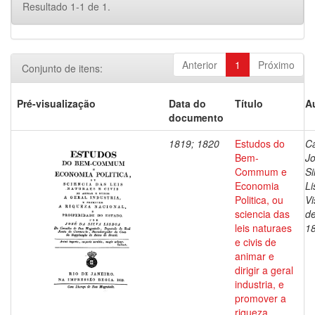
Resultado 1-1 de 1.
Anterior
1
Próximo
Conjunto de itens:
Pré-visualização
Data do
Título
A
documento
1819; 1820
Estudos do
Ca
Bem-
J
Commum e
Si
Economia
Li
Politica, ou
V
sciencia das
de
leis naturaes
1
e civis de
animar e
dirigir a geral
industria, e
promover a
riqueza