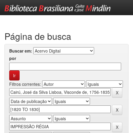
Skip
navigation
Página de busca
Buscar em:
por
Filtros correntes: