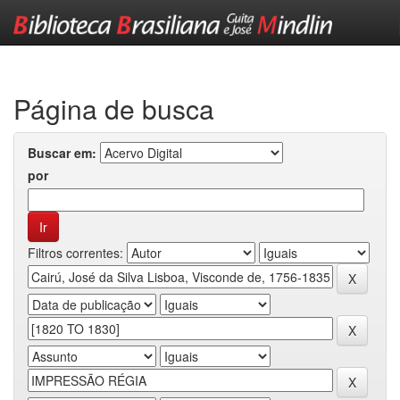
Skip
navigation
Página de busca
Buscar em:
por
Filtros correntes: