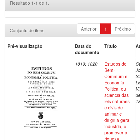
Resultado 1-1 de 1.
Anterior
1
Próximo
Conjunto de itens:
Pré-visualização
Data do
Título
A
documento
1819; 1820
Estudos do
Ca
Bem-
J
Commum e
Si
Economia
Li
Politica, ou
V
sciencia das
de
leis naturaes
1
e civis de
animar e
dirigir a geral
industria, e
promover a
riqueza