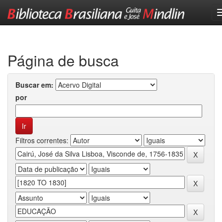
Skip
navigation
Página de busca
Buscar em:
por
Filtros correntes: