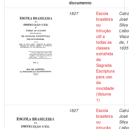
documento
1827
Escola
Cairú
brasileira
José
ou
Silva
intrução
Lisbo
util a
Visc
todas as
de, 1
classes
1835
extrahida
da
Sagrada
Escriptura
para uso
da
mocidade
(Volume
1)
1827
Escola
Cairú
brasileira
José
ou
Silva
intrução
Lisbo