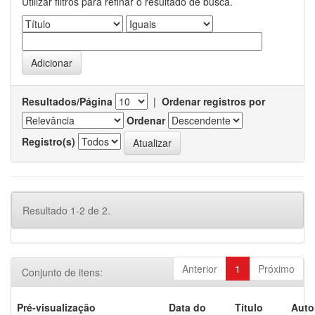
Utilizar filtros para refinar o resultado de busca.
Resultados/Página
|
Ordenar registros por
Ordenar
Registro(s)
Resultado 1-2 de 2.
Anterior
1
Próximo
Conjunto de itens:
Pré-visualização
Data do
Título
Auto