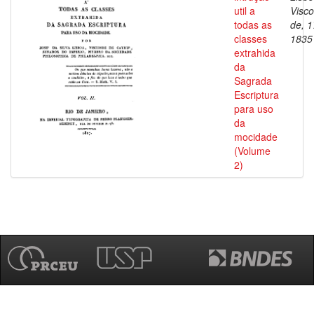
util a
Visc
todas as
de, 1
classes
1835
extrahida
da
Sagrada
Escriptura
para uso
da
mocidade
(Volume
2)