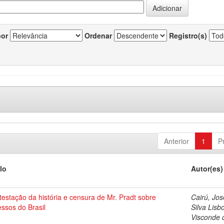
por
Ordenar
Registro(s)
Anterior
1
P
lo
Autor(es)
estação da história e censura de Mr. Pradt sobre
Cairú, Jos
ssos do Brasil
Silva Lisb
Visconde 