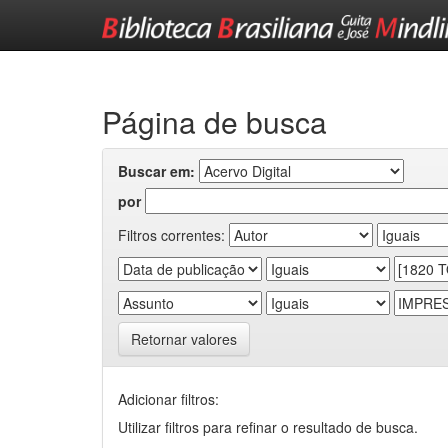
Skip
navigation
Página de busca
Buscar em:
por
Filtros correntes:
Retornar valores
Adicionar filtros:
Utilizar filtros para refinar o resultado de busca.