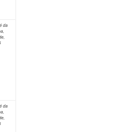
é da
oa,
de,
5
é da
oa,
de,
5