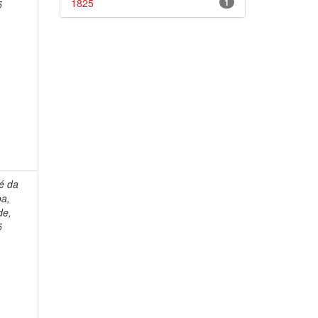
1825
1
5
é da
oa,
de,
5