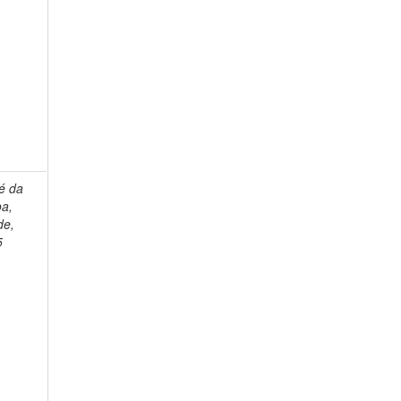
é da
oa,
de,
5