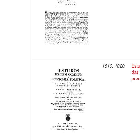
1819; 1820
Est
das 
prom