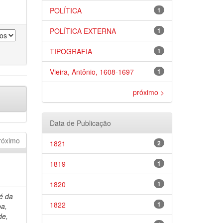
POLÍTICA
1
POLÍTICA EXTERNA
1
TIPOGRAFIA
1
Vieira, Antônio, 1608-1697
1
próximo >
Data de Publicação
róximo
1821
2
1819
1
1820
1
é da
1822
1
oa,
de,