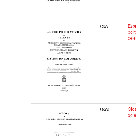
1821
Espi
poli
cele
1822
Glos
do e