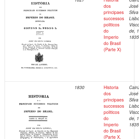
dos
José
principaes
Silva
successos
Lisb
politicos
Visc
do
de, 
Imperio
1835
do Brasil
(Parte X)
1830
Historia
Cairú
dos
José
principaes
Silva
successos
Lisb
politicos
Visc
do
de, 
Imperio
1835
do Brasil
(Parte X.