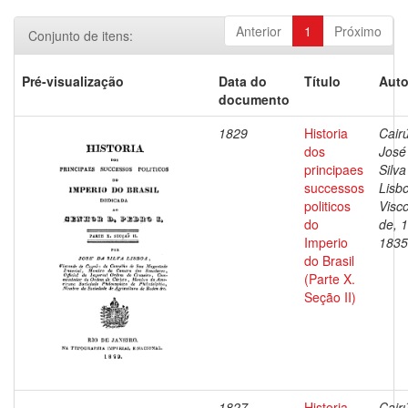
Anterior
1
Próximo
Conjunto de itens:
Pré-visualização
Data do
Título
Auto
documento
1829
Historia
Cairú
dos
José
principaes
Silva
successos
Lisb
politicos
Visc
do
de, 
Imperio
1835
do Brasil
(Parte X.
Seção II)
1827
Historia
Cairú