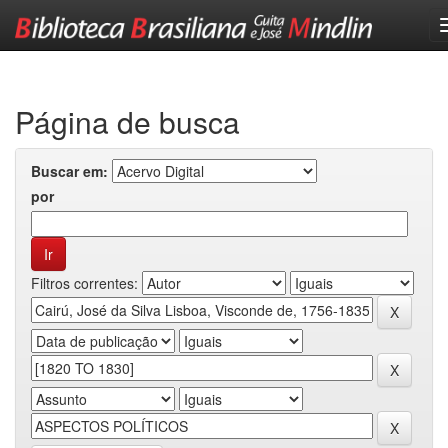
Skip
navigation
Página de busca
Buscar em:
por
Filtros correntes: