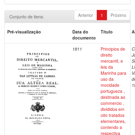
Anterior
1
Próximo
Conjunto de itens:
Pré-visualização
Data do
Título
A
documento
1811
Principios de
C
direito
J
mercantil, e
S
leis da
L
Marinha para
V
uso da
d
mocidade
1
portugueza ,
destinada ao
commercio ,
divididos em
oito tratados
elementares,
contendo a
respectiva