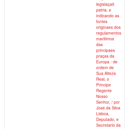
legislaçaõ
patria, e
indicando as
fontes
originaes dos
regulamentos
maritimos
das
principaes
praças da
Europa : de
ordem de
Sua Alteza
Real, o
Principe
Regente
Nosso
Senhor, / por
José da Silva
Lisboa,
Deputado, e
Secretario da