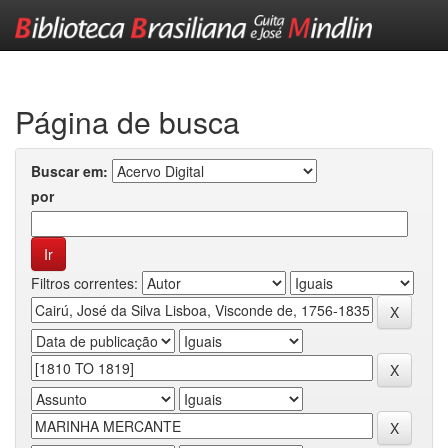
Skip
navigation
Página de busca
Buscar em:
por
Filtros correntes: