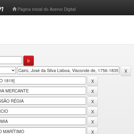
-->
Página inicial do Acervo Digital