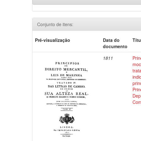
Conjunto de itens:
Pré-visualização
Data do
Títu
documento
1811
Prin
moci
trat
indi
prin
Prin
Depu
Com