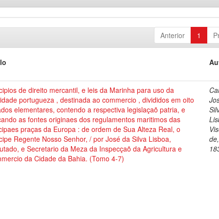
Anterior
1
P
lo
Au
cipios de direito mercantil, e leis da Marinha para uso da
Cai
dade portugueza , destinada ao commercio , divididos em oito
Jo
ados elementares, contendo a respectiva legislaçaõ patria, e
Sil
cando as fontes originaes dos regulamentos maritimos das
Lis
cipaes praças da Europa : de ordem de Sua Alteza Real, o
Vi
cipe Regente Nosso Senhor, / por José da Silva Lisboa,
de
tado, e Secretario da Meza da Inspecçaõ da Agricultura e
18
mercio da Cidade da Bahia. (Tomo 4-7)