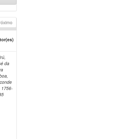
róximo
tor(es)
rú,
sé da
va
boa,
sconde
, 1756-
35