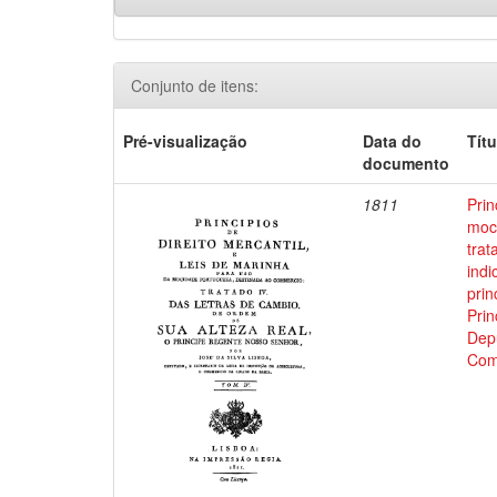
Conjunto de itens:
Pré-visualização
Data do
Títu
documento
1811
Prin
moci
trat
indi
prin
Prin
Depu
Com