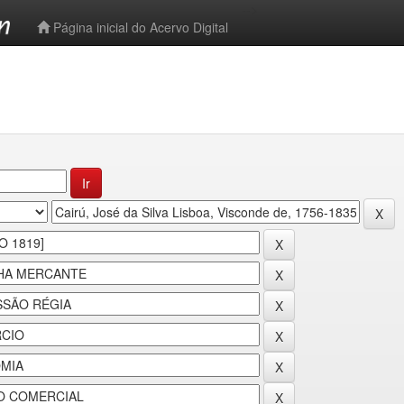
-->
Página inicial do Acervo Digital