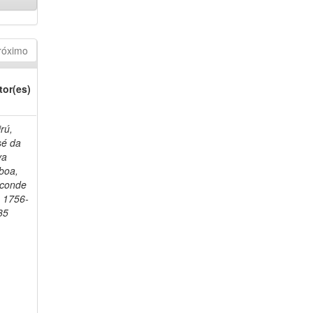
róximo
tor(es)
rú,
sé da
va
boa,
sconde
, 1756-
35