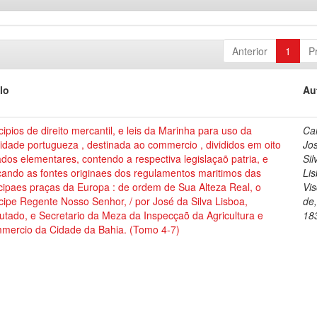
Anterior
1
P
lo
Au
cipios de direito mercantil, e leis da Marinha para uso da
Cai
dade portugueza , destinada ao commercio , divididos em oito
Jo
ados elementares, contendo a respectiva legislaçaõ patria, e
Sil
cando as fontes originaes dos regulamentos maritimos das
Lis
cipaes praças da Europa : de ordem de Sua Alteza Real, o
Vi
cipe Regente Nosso Senhor, / por José da Silva Lisboa,
de
tado, e Secretario da Meza da Inspecçaõ da Agricultura e
18
mercio da Cidade da Bahia. (Tomo 4-7)