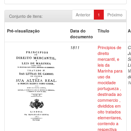
Anterior
1
Próximo
Conjunto de itens:
Pré-visualização
Data do
Título
A
documento
1811
Principios de
C
direito
J
mercantil, e
S
leis da
L
Marinha para
V
uso da
d
mocidade
1
portugueza ,
destinada ao
commercio ,
divididos em
oito tratados
elementares,
contendo a
respectiva