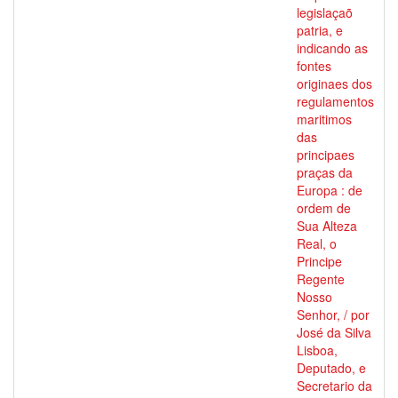
legislaçaõ
patria, e
indicando as
fontes
originaes dos
regulamentos
maritimos
das
principaes
praças da
Europa : de
ordem de
Sua Alteza
Real, o
Principe
Regente
Nosso
Senhor, / por
José da Silva
Lisboa,
Deputado, e
Secretario da