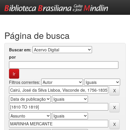
Skip
navigation
Página de busca
Buscar em:
por
Filtros correntes: